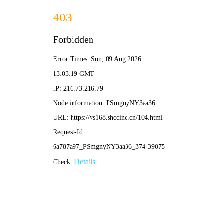
星网影视
电影
电视剧
综艺
动漫
星网节点
/ 全息片库 / 热力链接榜
‹
›
动作
喜剧
悬疑
爱情
科幻
古装
冒险
惊悚
📡 正在热播 · 星网精选
更多信号
星际连线
数据风暴
⭐ 8.8
⭐ 7.9