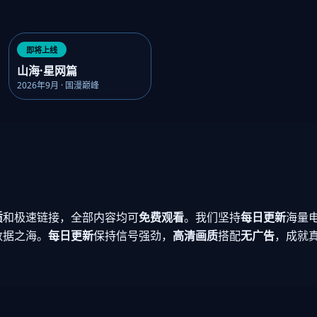
即将上线
山海·星网篇
2026年9月 · 国漫巅峰
质
和极速链接，全部内容均可
免费观看
。我们坚持
每日更新
海量
数据之海。
每日更新
保持信号强劲，
高清画质
搭配
无广告
，成就