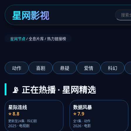
星网影视
星网节点
/ 全息片库 / 热力链接榜
‹
动作
喜剧
悬疑
爱情
科幻
📡 正在热播 · 星网精选
星际连线
数据风暴
⭐ 8.8
⭐ 7.9
更新至24集 · 科幻剧
全1集 · 动作
2025 · 电视剧
2026 · 电影