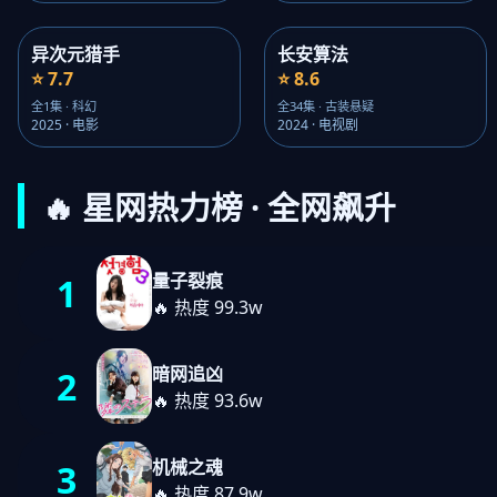
异次元猎手
长安算法
⭐ 7.7
⭐ 8.6
全1集 · 科幻
全34集 · 古装悬疑
2025 · 电影
2024 · 电视剧
🔥 星网热力榜 · 全网飙升
量子裂痕
1
🔥 热度 99.3w
暗网追凶
2
🔥 热度 93.6w
机械之魂
3
🔥 热度 87.9w