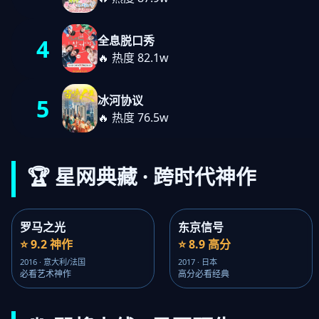
全息脱口秀
4
🔥 热度 82.1w
冰河协议
5
🔥 热度 76.5w
🏆 星网典藏 · 跨时代神作
罗马之光
东京信号
⭐ 9.2 神作
⭐ 8.9 高分
2016 · 意大利/法国
2017 · 日本
必看艺术神作
高分必看经典